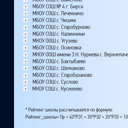
МБОУ СОШ № 4 г. Бирск
+
МКОУ СОШ с. Печенкино
+
МБОУ СОШ с. Чишма
+
МБОУ СОШ с. Старобурново
+
МБОУ СОШ с. Калинники
+
МКОУ ООШ с. Угузево
+
МБОУ СОШ с. Осиновка
+
МКОУ ООШ имени З.Н. Нуриева с. Верхнелач
+
МБОУ CОШ с. Бахтыбаево
+
МБОУ СОШ с. Шелканово
+
МБОУ СОШ с. Старобазаново
+
МБОУ СОШ с. Суслово
+
МКОУ СОШ с. Кусекеево
+
* Рейтинг школы рассчитывается по формуле:
Рейтинг_школы= Пр + 40*РЭ1 + 30*РЭ2 + 20*РЭ3 + 10