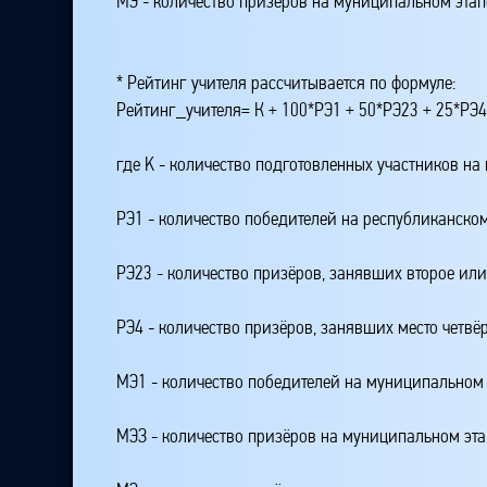
МЭ - количество призёров на муниципальном этап
* Рейтинг учителя рассчитывается по формуле:
Рейтинг_учителя= К + 100*РЭ1 + 50*РЭ23 + 25*РЭ
где K - количество подготовленных участников на
РЭ1 - количество победителей на республиканском
РЭ23 - количество призёров, занявших второе или
РЭ4 - количество призёров, занявших место четвё
МЭ1 - количество победителей на муниципальном 
МЭЗ - количество призёров на муниципальном эт