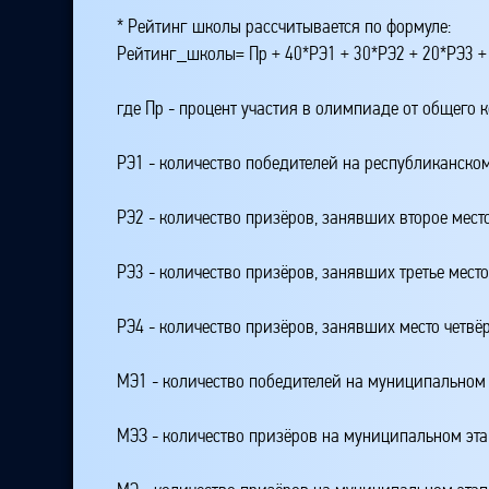
* Рейтинг школы рассчитывается по формуле:
Рейтинг_школы= Пр + 40*РЭ1 + 30*РЭ2 + 20*РЭ3 +
где Пр - процент участия в олимпиаде от общего 
РЭ1 - количество победителей на республиканском
РЭ2 - количество призёров, занявших второе мест
РЭ3 - количество призёров, занявших третье мест
РЭ4 - количество призёров, занявших место четвё
МЭ1 - количество победителей на муниципальном 
МЭЗ - количество призёров на муниципальном эт