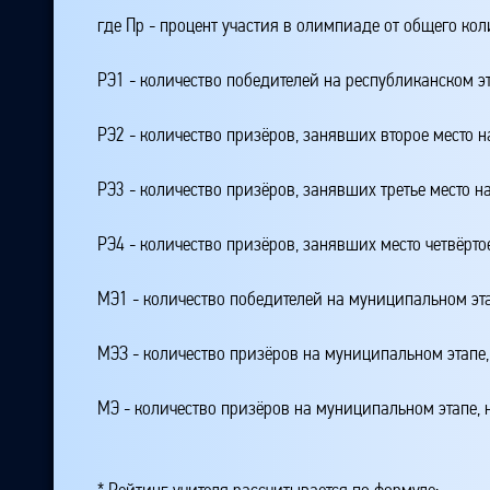
где Пр - процент участия в олимпиаде от общего ко
РЭ1 - количество победителей на республиканском э
РЭ2 - количество призёров, занявших второе место н
РЭ3 - количество призёров, занявших третье место н
РЭ4 - количество призёров, занявших место четвёрто
МЭ1 - количество победителей на муниципальном эт
МЭЗ - количество призёров на муниципальном этапе
МЭ - количество призёров на муниципальном этапе,
* Рейтинг учителя рассчитывается по формуле: