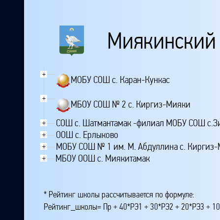
Миякинский
+
МОБУ СОШ с. Каран-Кункас
+
МБОУ СОШ № 2 с. Киргиз-Мияки
СОШ с. Шатмантамак -филиал МОБУ СОШ с.З
+
ООШ с. Ерлыково
+
МОБУ СОШ № 1 им. М. Абдуллина с. Киргиз
+
МБОУ ООШ с. Миякитамак
+
* Рейтинг школы рассчитывается по формуле:
Рейтинг_школы= Пр + 40*РЭ1 + 30*РЭ2 + 20*РЭ3 + 10