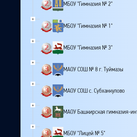
МБОУ "Гимназия № 2"
+
МБОУ "Гимназия № 1"
+
МБОУ "Гимназия № 3"
+
МАОУ СОШ № 8 г. Туймазы
+
МАОУ СОШ с. Субханкулово
+
МАОУ Башкирская гимназия-инт
+
МБОУ "Лицей № 5"