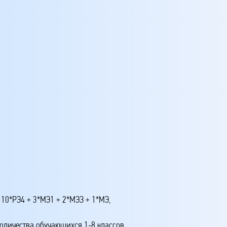
 10*РЭ4 + 3*МЭ1 + 2*МЭЗ + 1*МЭ,
количества обучающихся 1-8 классов