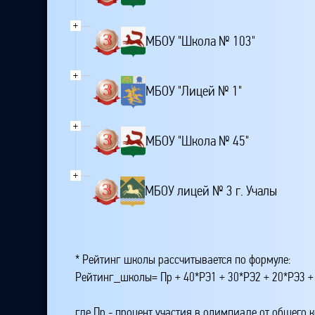
+
МБОУ "Школа № 103"
+
МБОУ "Лицей № 1"
+
МБОУ "Школа № 45"
+
МБОУ лицей № 3 г. Учалы
* Рейтинг школы рассчитывается по формуле:
Рейтинг_школы= Пр + 40*РЭ1 + 30*РЭ2 + 20*РЭ3 +
где Пр - процент участия в олимпиаде от общего 