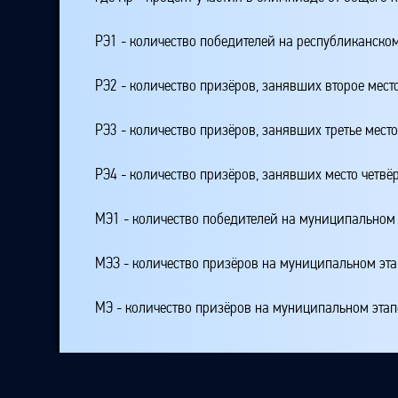
РЭ1 - количество победителей на республиканском
РЭ2 - количество призёров, занявших второе мест
РЭ3 - количество призёров, занявших третье мест
РЭ4 - количество призёров, занявших место четвё
МЭ1 - количество победителей на муниципальном 
МЭЗ - количество призёров на муниципальном эт
МЭ - количество призёров на муниципальном этап
* Рейтинг учителя рассчитывается по формуле:
Рейтинг_учителя= К + 100*РЭ1 + 50*РЭ23 + 25*РЭ