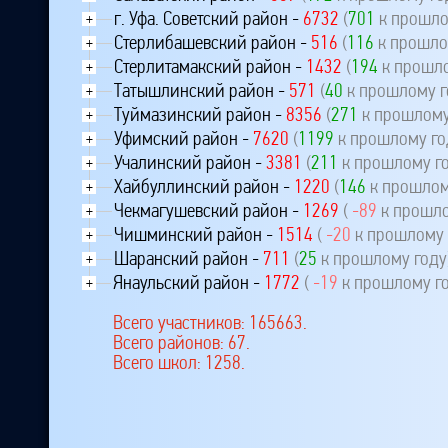
г. Уфа. Советский район -
6732
(
701
к прошло
+
Стерлибашевский район -
516
(
116
к прошло
+
Стерлитамакский район -
1432
(
194
к прошло
+
Татышлинский район -
571
(
40
к прошлому г
+
Туймазинский район -
8356
(
271
к прошлому
+
Уфимский район -
7620
(
1199
к прошлому го
+
Учалинский район -
3381
(
211
к прошлому го
+
Хайбуллинский район -
1220
(
146
к прошлом
+
Чекмагушевский район -
1269
(
-89
к прошло
+
Чишминский район -
1514
(
-20
к прошлому 
+
Шаранский район -
711
(
25
к прошлому году
+
Янаульский район -
1772
(
-19
к прошлому го
+
Всего участников: 165663.
Всего районов: 67.
Всего школ: 1258.