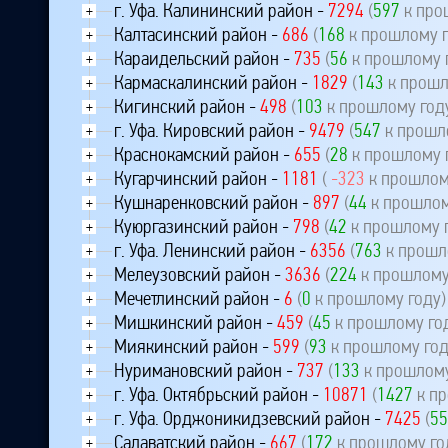
г. Уфа. Калининский район -
7294
(
597
к про
+
Калтасинский район -
686
(
168
к прошлому г
+
Караидельский район -
735
(
56
к прошлому 
+
Кармаскалинский район -
1829
(
143
к прошл
+
Кигинский район -
498
(
103
к прошлому год
+
г. Уфа. Кировский район -
9479
(
547
к прошл
+
Краснокамский район -
655
(
28
к прошлому 
+
Кугарчинский район -
1181
(
-323
к прошлом
+
Кушнаренковский район -
897
(
44
к прошлом
+
Куюргазинский район -
798
(
42
к прошлому 
+
г. Уфа. Ленинский район -
6356
(
763
к прошл
+
Мелеузовский район -
3636
(
224
к прошлому
+
Мечетлинский район -
6
(
0
к прошлому году)
+
Мишкинский район -
459
(
45
к прошлому го
+
Миякинский район -
599
(
93
к прошлому год
+
Нуримановский район -
737
(
133
к прошлому
+
г. Уфа. Октябрьский район -
10871
(
1427
к пр
+
г. Уфа. Орджоникидзевский район -
7425
(
55
+
Салаватский район -
667
(
172
к прошлому го
+