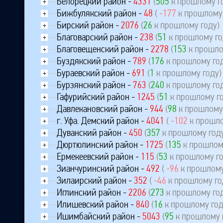
Белорецкий район -
4331
(
505
к прошлому г
+
Бижбулякский район -
48
(
-177
к прошлому 
+
Бирский район -
2076
(
26
к прошлому году)
+
Благоварский район -
238
(
51
к прошлому го
+
Благовещенский район -
2278
(
153
к прошло
+
Буздякский район -
789
(
176
к прошлому го
+
Бураевский район -
691
(
1
к прошлому году)
+
Бурзянский район -
763
(
240
к прошлому го
+
Гафурийский район -
1245
(
51
к прошлому го
+
Давлекановский район -
944
(
98
к прошлому 
+
г. Уфа. Демский район -
4041
(
-102
к прошло
+
Дуванский район -
450
(
357
к прошлому год
+
Дюртюлинский район -
1725
(
135
к прошлом
+
Ермекеевский район -
115
(
53
к прошлому го
+
Зианчуринский район -
492
(
-96
к прошлому
+
Зилаирский район -
352
(
-46
к прошлому го
+
Иглинский район -
2206
(
273
к прошлому го
+
Илишевский район -
840
(
16
к прошлому год
+
Ишимбайский район -
5043
(
95
к прошлому 
+