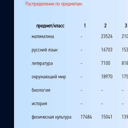
Распределение по предметам:
предмет/класс
1
2
3
математика
-
23526
21
русский язык
-
16703
15
литература
-
7100
81
окружающий мир
-
18970
17
биология
-
-
-
история
-
-
-
физическая культура
17484
15041
13