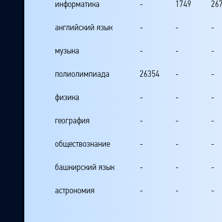
информатика
-
1749
26
английский язык
-
-
-
музыка
-
-
-
полиолимпиада
26354
-
-
физика
-
-
-
география
-
-
-
обществознание
-
-
-
башкирский язык
-
-
-
астрономия
-
-
-