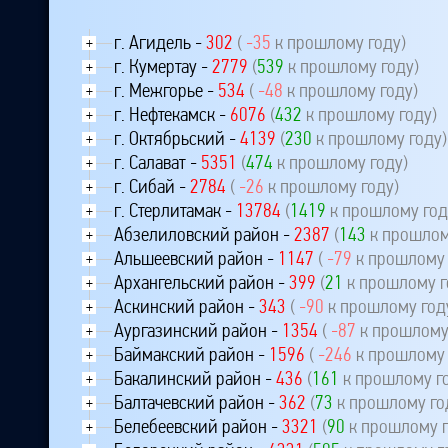
г. Агидель -
302
(
-35
к прошлому году)
+
г. Кумертау -
2779
(
539
к прошлому году)
+
г. Межгорье -
534
(
-48
к прошлому году)
+
г. Нефтекамск -
6076
(
432
к прошлому году)
+
г. Октябрьский -
4139
(
230
к прошлому году)
+
г. Салават -
5351
(
474
к прошлому году)
+
г. Сибай -
2784
(
-26
к прошлому году)
+
г. Стерлитамак -
13784
(
1419
к прошлому год
+
Абзелиловский район -
2387
(
143
к прошлом
+
Альшеевский район -
1147
(
-79
к прошлому 
+
Архангельский район -
399
(
21
к прошлому г
+
Аскинский район -
343
(
-90
к прошлому год
+
Аургазинский район -
1354
(
-87
к прошлому
+
Баймакский район -
1596
(
-246
к прошлому 
+
Бакалинский район -
436
(
161
к прошлому г
+
Балтачевский район -
362
(
73
к прошлому го
+
Белебеевский район -
3321
(
90
к прошлому г
+